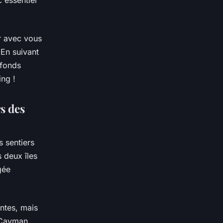
er avec vous
 En suivant
 fonds
ing !
s des
s sentiers
 deux îles
gée
ntes, mais
Cayman