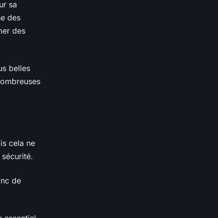
ur sa
se des
mer des
us belles
 nombreuses
is cela ne
 sécurité.
onc de
c essentiel