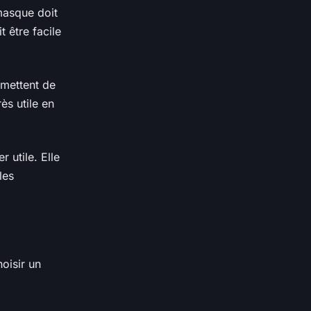
masque doit
t être facile
rmettent de
ès utile en
 utile. Elle
les
oisir un