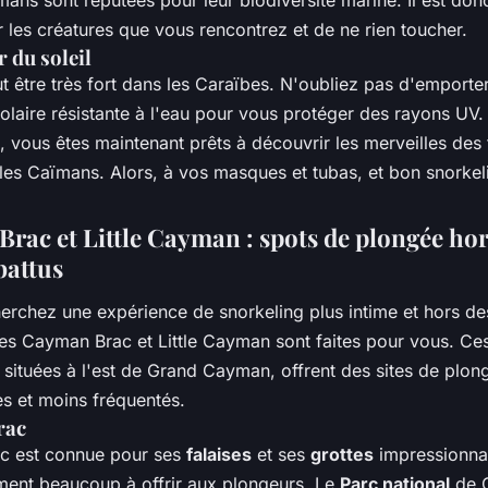
 les créatures que vous rencontrez et de ne rien toucher.
r du soleil
ut être très fort dans les Caraïbes. N'oubliez pas d'emport
laire résistante à l'eau pour vous protéger des rayons UV.
, vous êtes maintenant prêts à découvrir les merveilles des
les Caïmans. Alors, à vos masques et tubas, et bon snorkel
rac et Little Cayman : spots de plongée hor
battus
erchez une expérience de snorkeling plus intime et hors de
îles Cayman Brac et Little Cayman sont faites pour vous. Ces
, situées à l'est de Grand Cayman, offrent des sites de plon
s et moins fréquentés.
rac
c est connue pour ses
falaises
et ses
grottes
impressionna
ement beaucoup à offrir aux plongeurs. Le
Parc national
de 