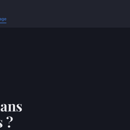
age
mans
s ?