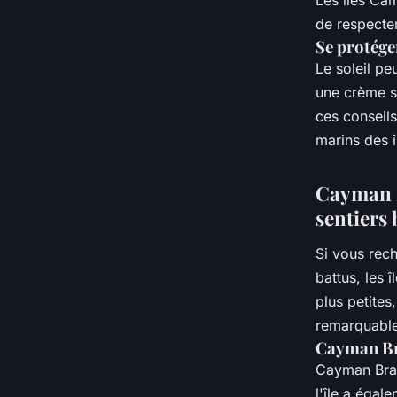
de respecter
Se protége
Le soleil pe
une crème so
ces conseils
marins des î
Cayman B
sentiers 
Si vous rech
battus, les 
plus petites
remarquable
Cayman B
Cayman Bra
l'île a égal