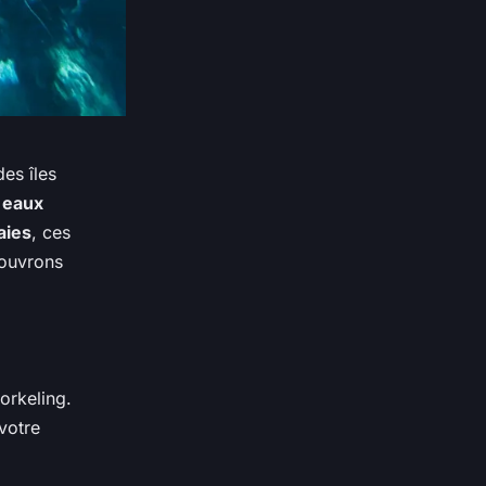
es îles
s
eaux
aies
, ces
ouvrons
orkeling.
 votre