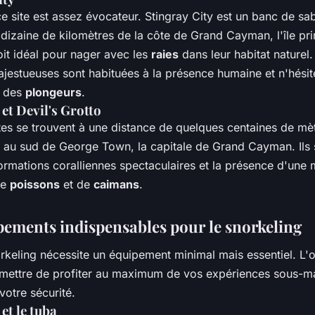
 site est assez évocateur. Stingray City est un banc de sab
dizaine de kilomètres de la côte de Grand Cayman, l'île pri
oit idéal pour nager avec les
raies
dans leur habitat naturel
ajestueuses sont habituées à la présence humaine et n'hésit
r des
plongeurs
.
et Devil's Grotto
tes se trouvent à une distance de quelques centaines de mèt
ste au sud de George Town, la capitale de Grand Cayman. Ils
ormations coralliennes spectaculaires et la présence d'une 
de
poissons
et de
caimans
.
pements indispensables pour le snorkeling
rkeling nécessite un équipement minimal mais essentiel. L'ob
mettre de profiter au maximum de vos expériences sous-ma
votre sécurité.
et le tuba