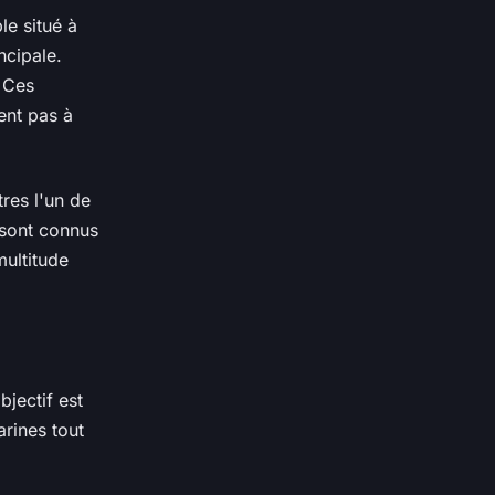
le situé à
ncipale.
. Ces
ent pas à
res l'un de
 sont connus
multitude
jectif est
rines tout