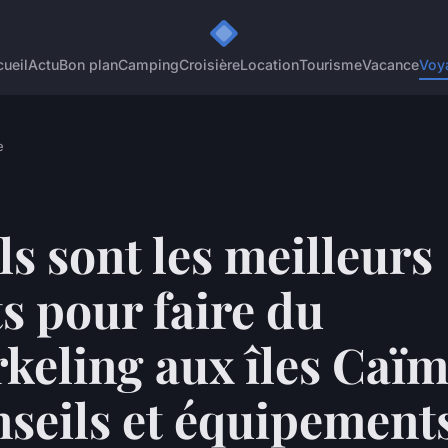
ueil
Actu
Bon plan
Camping
Croisière
Location
Tourisme
Vacance
Voy
e
s sont les meilleurs
s pour faire du
keling aux îles Caï
nseils et équipement