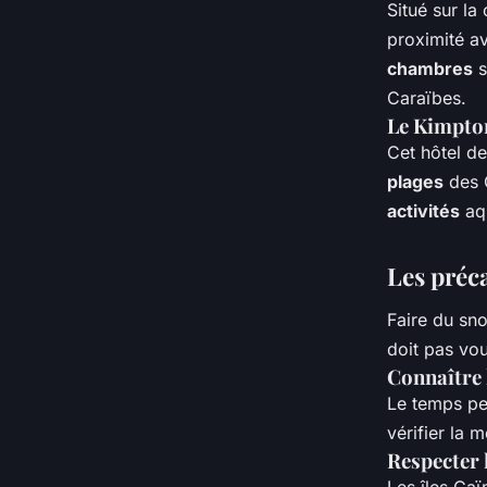
Situé sur l
proximité av
chambres
s
Caraïbes.
Le Kimpton
Cet hôtel de
plages
des C
activités
aqu
Les préc
Faire du sno
doit pas vou
Connaître 
Le temps pe
vérifier la 
Respecter l
Les îles Caï