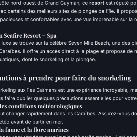
a côte nord-ouest de Grand Cayman, ce
resort
est réputé po
ec certains des meilleurs sites de plongée de l'île. Il propo
pacieuses et confortables avec une vue imprenable sur la 
 Seafire Resort + Spa
 luxe se trouve sur la célèbre Seven Mile Beach, une des pl
araïbes. Il offre un accès direct à la plage et propose de
atiques, dont le snorkeling et la plongée.
autions à prendre pour faire du snorkeling
rkeling aux îles Caïmans est une expérience incroyable, ma
s faire oublier quelques précautions essentielles pour votre
les conditions météorologiques
ut changer rapidement dans les Caraïbes. Assurez-vous d
météo avant de partir en mer.
a faune et la flore marines
mans sont réputées pour leur biodiversité marine. Il est don