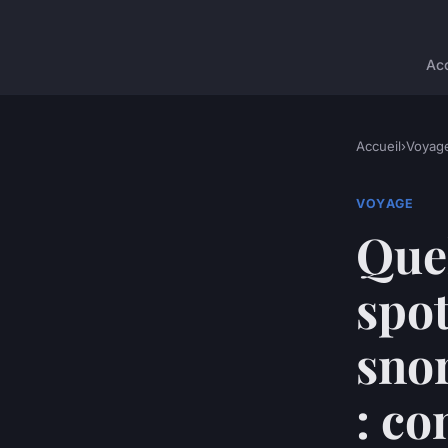
Acc
Accueil
›
Voyag
VOYAGE
Quel
spot
snor
: co